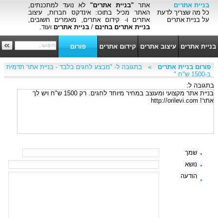
בניית אתרים
אתר
"בניית אתרים"
לא נועד למתכנתים,
כל מה שצריך לדעת
האתר מכיל בתוכו: אינדקס חברות, עיצוב
על בניית אתרים
אתרים ו- קידום אתרים, מאמרים חשובים,
בניית אתרים בחינם
/
בניית אתרים
ועוד.
בניית אתרים
עיצוב אתרים
קידום אתרים
פורום
»
פורום בניית אתרים
בתגובה ל- "מבצע לחגים בלבד - בניית אתר תדמית
ב-1500 ש"ח "
בתגובה ל:
בניית אתר מקצועי ומעוצב במחיר מיוחד לחגים. רק 1500 ש"ח ויש לך
אתר! http://orilevi.com
שמך
נושא
הודעה