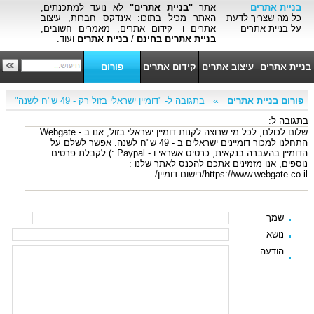
בניית אתרים
אתר
"בניית אתרים"
לא נועד למתכנתים,
כל מה שצריך לדעת
האתר מכיל בתוכו: אינדקס חברות, עיצוב
על בניית אתרים
אתרים ו- קידום אתרים, מאמרים חשובים,
בניית אתרים בחינם
/
בניית אתרים
ועוד.
בניית אתרים
עיצוב אתרים
קידום אתרים
פורום
»
פורום בניית אתרים
בתגובה ל- "דומיין ישראלי בזול רק - 49 ש"ח לשנה"
בתגובה ל:
שלום לכולם, לכל מי שרוצה לקנות דומיין ישראלי בזול, אנו ב - Webgate
התחלנו למכור דומיינים ישראלים ב - 49 ש"ח לשנה. אפשר לשלם על
הדומיין בהעברה בנקאית, כרטיס אשראי ו - Paypal :) לקבלת פרטים
נוספים, אנו מזמינים אתכם להכנס לאתר שלנו :
https://www.webgate.co.il/רישום-דומיין/
שמך
נושא
הודעה