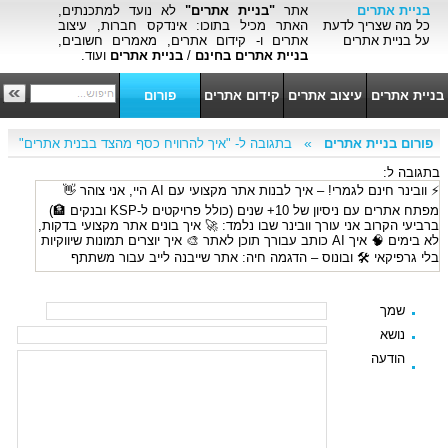
בניית אתרים
אתר
"בניית אתרים"
לא נועד למתכנתים,
כל מה שצריך לדעת
האתר מכיל בתוכו: אינדקס חברות, עיצוב
על בניית אתרים
אתרים ו- קידום אתרים, מאמרים חשובים,
בניית אתרים בחינם
/
בניית אתרים
ועוד.
בניית אתרים
עיצוב אתרים
קידום אתרים
פורום
»
פורום בניית אתרים
בתגובה ל- "איך להרוויח כסף מהצד בבנית אתרים"
בתגובה ל:
⚡ וובינר חינם לגמרי! – איך לבנות אתר מקצועי עם AI היי, אני צוהר 👋
מפתח אתרים עם ניסיון של 10+ שנים (כולל פרויקטים ל-KSP ובנקים 🏦)
ברביעי הקרוב אני עורך וובינר שבו נלמד: 🚀 איך בונים אתר מקצועי בדקות,
לא בימים 🧠 איך AI כותב עבורך תוכן לאתר 🎨 איך יוצרים תמונות שיווקיות
בלי גרפיקאי 🛠️ ובונוס – הדגמה חיה: אתר שייבנה לייב עבור משתתף
מהוובינר! 🎯 רביעי 02/04/2025, שעה 21:00 להרשמה >>
https://able.co.il/webinar/
שמך
נושא
הודעה